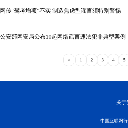
网传“驾考增项”不实 制造焦虑型谣言须特别警惕
公安部网安局公布10起网络谣言违法犯罪典型案例
«
1
2
3
4
5
关于
中国互联网行