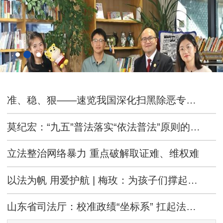
准、稳、狠——速览我国深化扫黑除恶专项斗争最新部署
莫纪宏：“九五”普法落实“依法普法”原则的制度逻辑
立法整治网络暴力 重点破解取证难、维权难
以法为帆 用爱护航 | 梅玫：为孩子们撑起一片法治晴空
山东省司法厅：校准政绩“坐标系” 扛起法治“硬担当”