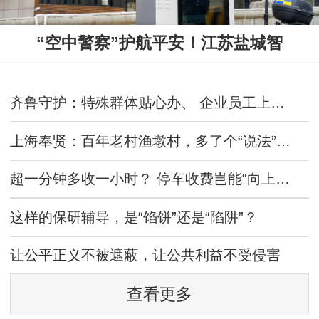
“空中警察”护航平安！江苏盐城智
齐鲁守护：特殊群体贴心办、 企业员工上门办，成武公安户政服务跑出便民利企加速度
上海奉贤：百年老村渔墩村，多了个“说法”的地方
超一分钟多收一小时？ 停车收费岂能“向上取整”！
这样的保研辅导，是“馅饼”还是“陷阱”？
让公平正义不被遮蔽，让公共利益不受侵害
查看更多