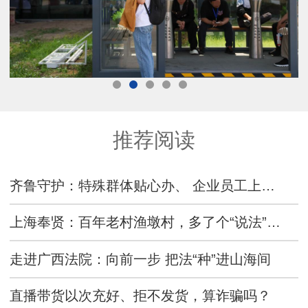
拍案·加强知识产权保护丨追踪短剧“爬虫”
推荐阅读
齐鲁守护：特殊群体贴心办、 企业员工上门办，成武公安户政服务跑出便民利企加速度
上海奉贤：百年老村渔墩村，多了个“说法”的地方
走进广西法院：向前一步 把法“种”进山海间
直播带货以次充好、拒不发货，算诈骗吗？