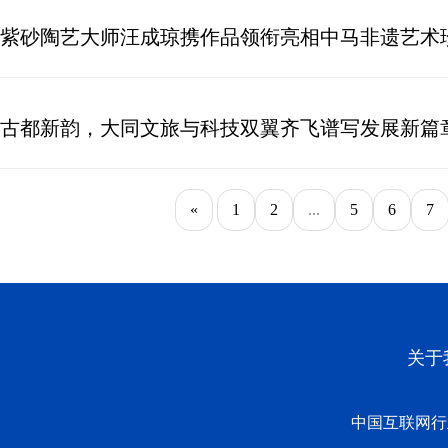
紫砂陶艺大师汪成琼携作品领衔亮相中马非遗艺术
古都新韵，大同文旅与科技双翼齐飞谱写发展新篇
«
1
2
...
5
6
7
关于
中国互联网行