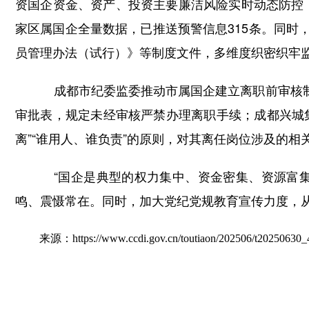
资国企资金、资产、投资主要廉洁风险实时动态防控，
家区属国企全量数据，已推送预警信息315条。同
员管理办法（试行）》等制度文件，多维度织密织牢
成都市纪委监委推动市属国企建立离职前审核制
审批表，规定未经审核严禁办理离职手续；成都兴城
离”“谁用人、谁负责”的原则，对其离任岗位涉及的
“国企是典型的权力集中、资金密集、资源富集
鸣、震慑常在。同时，加大党纪党规教育宣传力度，
来源：https://www.ccdi.gov.cn/toutiaon/202506/t20250630_