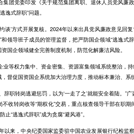
合集团党委印发《关于规范集团离职、退休人员党风廉政
逃逸式辞职”问题。
谈’方式开展复核。2024年以来出具党风廉政意见回复1
”和领导班子成员的管理监督，把严防国企领域“逃逸式
国资国企领域健全完善制度机制，防范化解廉洁风险。
等权力集中、资金密集、资源富集领域系统整治，持续
域，督促国资国企系统加大治理力度，推动标本兼治、系
辞职转岗逃避惩罚，以为‘一走了之’就能安全着陆。”广
岗不收转岗收等“期权化”交易，重点核查领导干部在职期
止“逃逸式辞职”成为贪腐“避风港”。
以来，中央纪委国家监委驻中国农业发展银行纪检监察组